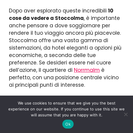
Dopo aver esplorato queste incredibili
10
cose da vedere a Stoccolma
, è importante
anche pensare a dove soggiornare per
rendere il tuo viaggio ancora più piacevole.
Stoccolma offre una vasta gamma di
sistemazioni, da hotel eleganti a opzioni più
economiche, a seconda delle tue
preferenze. Se desideri essere nel cuore
dell’azione, il quartiere di
Norrmalm
è
perfetto, con una posizione centrale vicino
ai principali punti di interesse.
Se preferisci un’atmosfera più rilassata e
We use cookies to ensure that we give you the best
bohemien,
Södermalm
potrebbe essere
experience on our website. If you continue to use this site we
l’ideale, mentre chi cerca tranquillità e una
will assume that you are happy with it.
vista mozzafiato dovrebbe considerare
Ok
Djurgården
. Se ti stai chiedendo
dove