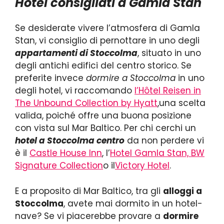
Hotel consigliati a Gamla Stan
Se desiderate vivere l’atmosfera di Gamla
Stan, vi consiglio di pernottare in uno degli
appartamenti di Stoccolma
, situato in uno
degli antichi edifici del centro storico. Se
preferite invece
dormire a Stoccolma
in uno
degli hotel, vi raccomando
l’Hôtel Reisen in
The Unbound Collection by Hyatt
,una scelta
valida, poiché offre una buona posizione
con vista sul Mar Baltico. Per chi cerchi un
hotel a Stoccolma centro
da non perdere vi
è il
Castle House Inn
, l’
Hotel Gamla Stan, BW
Signature Collection
o il
Victory Hotel
.
E a proposito di Mar Baltico, tra gli
alloggi a
Stoccolma
, avete mai dormito in un hotel-
nave? Se vi piacerebbe provare a
dormire