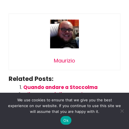
Maurizio
Related Posts:
Quando andare a Stoccolma
Gli aeroporti di Stoccolma
We use cookies to ensure that we give you the best
Dove Dormire a Stoccolma con
experience on our website. If you continue to use this site we
Bambini?
will assume that you are happy with it.
Mälardrottningen Yacht Hotel,
Ok
Stoccolma