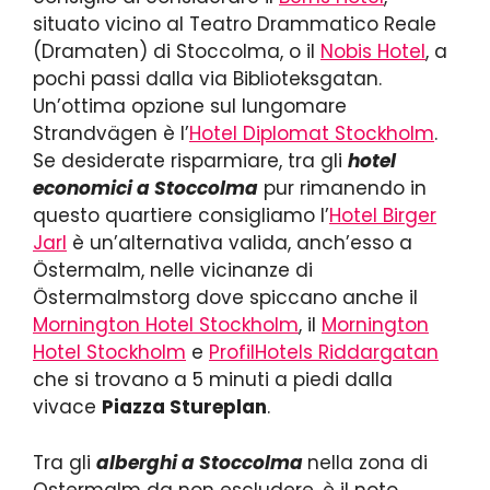
situato vicino al Teatro Drammatico Reale
(Dramaten) di Stoccolma, o il
Nobis Hotel
, a
pochi passi dalla via Biblioteksgatan.
Un’ottima opzione sul lungomare
Strandvägen è l’
Hotel Diplomat Stockholm
.
Se desiderate risparmiare, tra gli
hotel
economici a Stoccolma
pur rimanendo in
questo quartiere consigliamo l’
Hotel Birger
Jarl
è un’alternativa valida, anch’esso a
Östermalm, nelle vicinanze di
Östermalmstorg dove spiccano anche il
Mornington Hotel Stockholm
, il
Mornington
Hotel Stockholm
e
ProfilHotels Riddargatan
che si trovano a 5 minuti a piedi dalla
vivace
Piazza Stureplan
.
Tra gli
alberghi a Stoccolma
nella zona di
Ostermalm da non escludere, è il noto