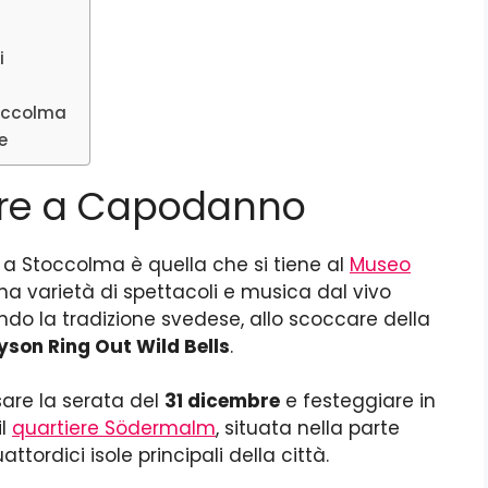
i
o
toccolma
e
are a Capodanno
a Stoccolma è quella che si tiene al
Museo
 una varietà di spettacoli e musica dal vivo
do la tradizione svedese, allo scoccare della
son Ring Out Wild Bells
.
are la serata del
31 dicembre
e festeggiare in
il
quartiere Södermalm
, situata nella parte
ttordici isole principali della città.