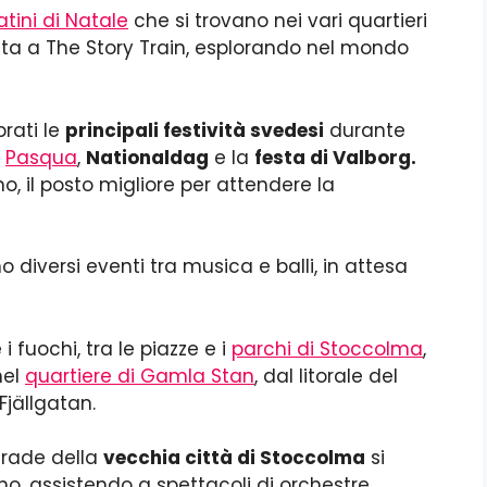
atini di Natale
che si trovano nei vari quartieri
osta a The Story Train, esplorando nel mondo
rati le
principali festività svedesi
durante
,
Pasqua
,
Nationaldag
e la
festa di Valborg.
, il posto migliore per attendere la
 diversi eventi tra musica e balli, in attesa
fuochi, tra le piazze e i
parchi di Stoccolma
,
nel
quartiere di Gamla Stan
, dal litorale del
jällgatan.
strade della
vecchia città di Stoccolma
si
no, assistendo a spettacoli di orchestre