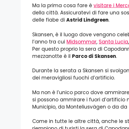
Ma la prima cosa fare è
visitare i Merc
della città. Assicuratevi di fare una s
delle fiabe di
Astrid Lindgreen
.
Skansen, è il luogo dove vengono celeb
l’anno tra cui
Midsommar
,
Santa Lucia
Per questo proprio la sera di Capodanno
mezzanotte è il
Parco di Skansen
.
Durante la serata a Skansen si svolgono
dei meravigliosi fuochi d’artificio.
Ma non è l’unico parco dove ammirare i 
si possono ammirare i fuori d’artificio 
Municipio, da Monteliusvägen o da da F
Come in tutte le altre città, anche le 
riempiono di turisti la sera di Capodan