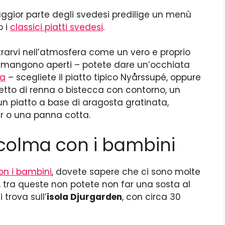
maggior parte degli svedesi predilige un menù
o i
classici piatti svedesi
.
rarvi nell’atmosfera come un vero e proprio
 rimangono aperti – potete dare un’occhiata
ma
– scegliete il piatto tipico Nyårssupé, oppure
etto di renna o bistecca con contorno, un
n piatto a base di aragosta gratinata,
r o una panna cotta.
olma con i bambini
n i bambini
, dovete sapere che ci sono molte
tà, tra queste non potete non far una sosta al
 trova sull’
isola Djurgarden
, con circa 30