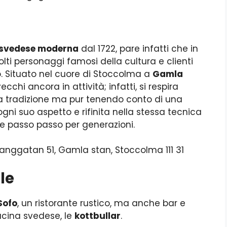
 svedese moderna
dal 1722, pare infatti che in
lti personaggi famosi della cultura e clienti
. Situato nel cuore di Stoccolma a
Gamla
vecchi ancora in attività; infatti, si respira
lla tradizione ma pur tenendo conto di una
gni suo aspetto e rifinita nella stessa tecnica
 passo passo per generazioni.
rlanggatan 51, Gamla stan, Stoccolma 111 31
ple
Sofo
, un ristorante rustico, ma anche bar e
ucina svedese, le
kottbullar
.