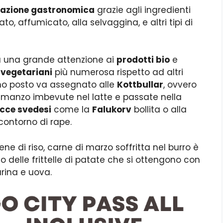
tazione gastronomica
grazie agli ingredienti
to, affumicato, alla selvaggina, e altri tipi di
 una grande attenzione ai
prodotti bio
e
 vegetariani
più numerosa rispetto ad altri
primo posto va assegnato alle
Kottbullar
, ovvero
 e manzo imbevute nel latte e passate nella
icce svedesi
come la
Falukorv
bollita o alla
ontorno di rape.
ene di riso, carne di marzo soffritta nel burro è
 delle frittelle di patate che si ottengono con
arina e uova.