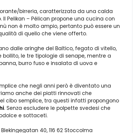
torante/birreria, caratterizzata da una calda
. Il Pelikan – Pélican propone una cucina con
 menù non è molto ampio, pertanto può essere un
ualità di quello che viene offerto.
iano dalle aringhe del Baltico, fegato di vitello,
 bollito, le tre tipologie di senape, mentre a
 panna, burro fuso e insalata di uova e
emplice che negli anni però è diventato una
viamo anche dei piatti rinnovati che
el cibo semplice, tra questi infatti propongono
hi
. Senza escludere le polpette svedesi che
rodolce e sottaceti.
 in Blekingegatan 40, 116 62 Stoccolma