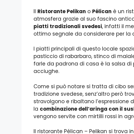
Il
Ristorante Pelikan
o
Pélican
è un ris
atmosfera grazie al suo fascino antico
piatti tradizionali svedesi
, infatti il
ottimo segnale da considerare per la q
I piatti principali di questo locale spaz
pasticcio di rabarbaro, stinco di maiale
farle da padrona di casa è la salsa di
acciughe.
Come si può notare si tratta di cibo s
tradizione svedese, senz’altro però tro
stravolgono e ribaltano l’espressione d
la
combinazione dell’aringa con il sus
vengono servite con mirtilli rossi in ag
Il ristorante Pélican – Pelikan si trova