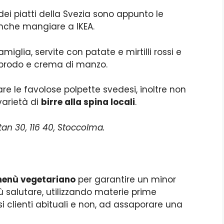
ei piatti della Svezia sono appunto le
 anche mangiare a IKEA.
amiglia, servite con patate e mirtilli rossi e
 brodo e crema di manzo.
re le favolose polpette svedesi, inoltre non
varietà di
birre alla spina locali
.
an 30, 116 40, Stoccolma.
enù vegetariano
per garantire un minor
salutare, utilizzando materie prime
si clienti abituali e non, ad assaporare una