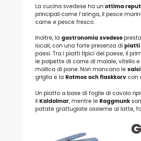
La cucina svedese ha un’
ottima repu
principali come l’aringa, il pesce marina
carne e pesce fresco.
Inoltre, la
gastronomia svedese
presta
locali, con una forte presenza di
piatti
paesi. Tra i piatti tipici del paese, il 
le polpette di carne di maiale, vitello
mollica di pane. Non mancano le
sals
griglia e la
Rotmos och flaskkorv
con c
Un piatto a base di foglie di cavolo ripi
il
Kaldolmar
, mentre le
Raggmunk
sono
patate grattugiate assieme al latte, f