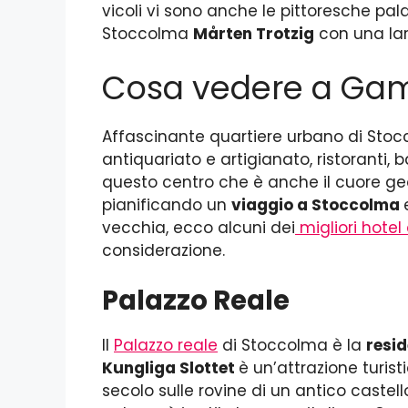
vicoli vi sono anche le pittoresche palaz
Stoccolma
Mårten Trotzig
con una lar
Cosa vedere a Gam
Affascinante quartiere urbano di Sto
antiquariato e artigianato, ristoranti, 
questo centro che è anche il cuore geog
pianificando un
viaggio a Stoccolma
vecchia, ecco alcuni dei
migliori hote
considerazione.
Palazzo Reale
Il
Palazzo reale
di Stoccolma è la
resid
Kungliga Slottet
è un’attrazione turist
secolo sulle rovine di un antico castel