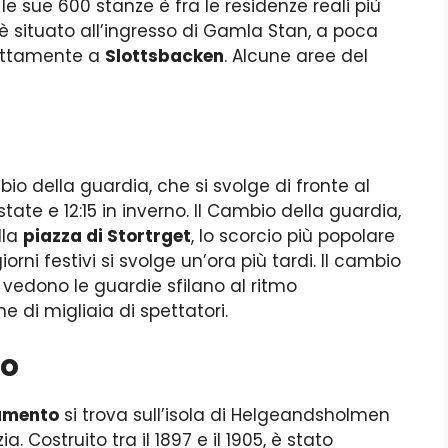
 le sue 600 stanze è fra le residenze reali più
è situato all’ingresso di Gamla Stan, a poca
attamente a
Slottsbacken
. Alcune aree del
mbio della guardia, che si svolge di fronte al
 estate e 12:15 in inverno. Il Cambio della guardia,
lla
piazza di Stortrget
, lo scorcio più popolare
rni festivi si svolge un’ora più tardi. Il cambio
 vedono le guardie sfilano al ritmo
e di migliaia di spettatori.
to
lamento
si trova sull’isola di Helgeandsholmen
 Costruito tra il 1897 e il 1905, è stato