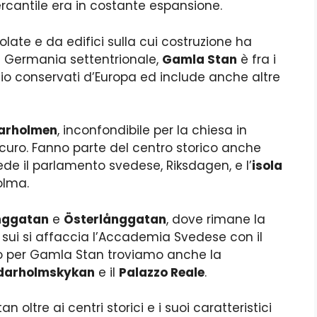
rcantile era in costante espansione.
olate e da edifici sulla cui costruzione ha
a Germania settentrionale,
Gamla Stan
è fra i
io conservati d’Europa ed include anche altre
darholmen
, inconfondibile per la chiesa in
scuro. Fanno parte del centro storico anche
ede il parlamento svedese, Riksdagen, e l’
isola
olma.
nggatan
e
Österlånggatan
, dove rimane la
 sui si affaccia l’Accademia Svedese con il
o per Gamla Stan troviamo anche la
ddarholmskykan
e il
Palazzo Reale
.
oltre ai centri storici e i suoi caratteristici