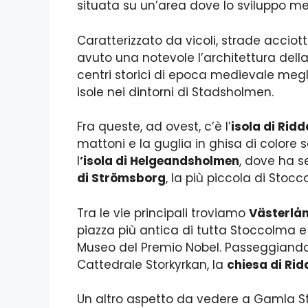
situata su un’area dove lo sviluppo me
Caratterizzato da vicoli, strade acciott
avuto una notevole l’architettura dell
centri storici di epoca medievale megl
isole nei dintorni di Stadsholmen.
Fra queste, ad ovest, c’è l’
isola di Rid
mattoni e la guglia in ghisa di colore 
l
’isola di Helgeandsholmen
, dove ha s
di Strömsborg
, la più piccola di Stocc
Tra le vie principali troviamo
Västerlå
piazza più antica di tutta Stoccolma e
Museo del Premio Nobel. Passeggiand
Cattedrale Storkyrkan, la
chiesa di Ri
Un altro aspetto da vedere a Gamla Stan 