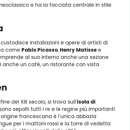
eoclassico e ha la facciata centrale in stile
a
ustodisce installazioni e opere di artisti di
rna come
Pablo Picasso
,
Henry Matisse
e
comprende al suo interno anche una sezione
i anche un cafè, un ristorante con vista
en
ne del XIII secolo, si trova sull’
isola di
o sepolti tutti i re e le regine più importanti
 origine francescana è l’unica abbazia
ngue per i mattoni rossi e la torre di vedetta