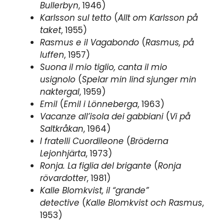
Bullerbyn
, 1946)
Karlsson sul tetto
(
Allt om Karlsson på
taket
, 1955)
Rasmus e il Vagabondo
(
Rasmus, på
luffen
, 1957)
Suona il mio tiglio, canta il mio
usignolo
(
Spelar min lind sjunger min
naktergal
, 1959)
Emil
(
Emil i Lönneberga
, 1963)
Vacanze all’isola dei gabbiani
(
Vi på
Saltkråkan
, 1964)
I fratelli Cuordileone
(
Bröderna
Lejonhjärta
, 1973)
Ronja. La figlia del brigante
(
Ronja
rövardotter
, 1981)
Kalle Blomkvist, il “grande”
detective
(
Kalle Blomkvist och Rasmus
,
1953)