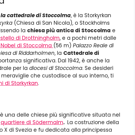
a
la cattedrale di Stoccolma
, è la Storkyrkan
kyrka
(Chiesa di San Nicola), o Stockholms
 Essendo la
chiesa più antica di Stoccolma
e
stello di Drottningholm
, e a pochi metri dalle
Nobel di Stoccolma
(56 m)
Palazzo Reale di
iesa di Riddarholmen
, la
Cattedrale di
portanza significativa. Dal 1942, è anche la
rale per la
diocesi di Stoccolma
. Se desideri
 meraviglie che custodisce al suo interno, ti
ni di Storkyrkan
.
è una delle chiese più significative situata nel
l
quartiere di Södermalm
.
La costruzione della
lo X di Svezia e fu dedicata alla principessa