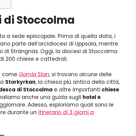
i di Stoccolma
ta a sede episcopale. Prima di quella data, i
vano parte dell’arcidiocesi di Uppsala, mentre
i di Strängnäs. Oggi, la diocesi di Stoccolma
i 200 chiese e cattedrali.
ta come
Gamla Stan
, si trovano alcune delle
la
Storkyrkan
, la chiesa più antica della città,
edesca di Stoccolma
e altre importanti
chiese
segnaliamo anche una guida sugli
hotel e
giornare. Adesso, esploriamo quali sono le
are durante un
itinerario di 3 giorni a