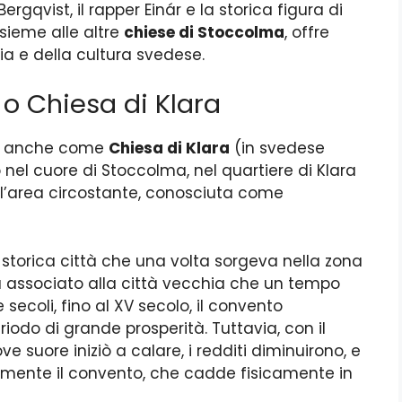
ergqvist, il rapper Einár e la storica figura di
nsieme alle altre
chiese di Stoccolma
, offre
a e della cultura svedese.
o Chiesa di Klara
ta anche come
Chiesa di Klara
(in svedese
o nel cuore di Stoccolma, nel quartiere di Klara
ll’area circostante, conosciuta come
torica città che una volta sorgeva nella zona
fu associato alla città vecchia che un tempo
secoli, fino al XV secolo, il convento
iodo di grande prosperità. Tuttavia, con il
 suore iniziò a calare, i redditi diminuirono, e
emente il convento, che cadde fisicamente in