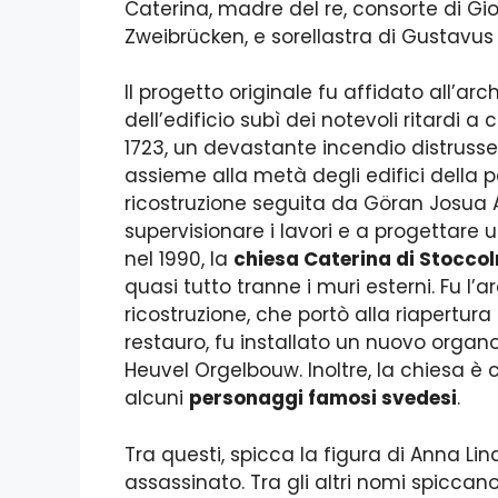
Caterina, madre del re, consorte di Gi
Zweibrücken, e sorellastra di Gustavus
Il progetto originale fu affidato all’ar
dell’edificio subì dei notevoli ritardi 
1723, un devastante incendio distrus
assieme alla metà degli edifici della p
ricostruzione seguita da Göran Josua Ad
supervisionare i lavori e a progettare
nel 1990, la
chiesa Caterina di Stocco
quasi tutto tranne i muri esterni. Fu l
ricostruzione, che portò alla riapertura 
restauro, fu installato un nuovo organo
Heuvel Orgelbouw. Inoltre, la chiesa è 
alcuni
personaggi famosi svedesi
.
Tra questi, spicca la figura di Anna Lin
assassinato. Tra gli altri nomi spicca