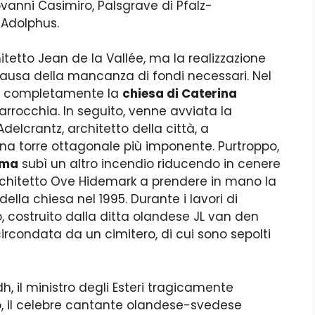
ovanni Casimiro, Palsgrave di Pfalz-
 Adolphus.
chitetto Jean de la Vallée, ma la realizzazione
a causa della mancanza di fondi necessari. Nel
se completamente la
chiesa di Caterina
arrocchia. In seguito, venne avviata la
elcrantz, architetto della città, a
 una torre ottagonale più imponente. Purtroppo,
lma
subì un altro incendio riducendo in cenere
’architetto Ove Hidemark a prendere in mano la
della chiesa nel 1995. Durante i lavori di
, costruito dalla ditta olandese JL van den
circondata da un cimitero, di cui sono sepolti
dh, il ministro degli Esteri tragicamente
no, il celebre cantante olandese-svedese