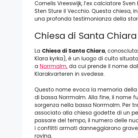
Cornelis Vreeswijk, l’ex calciatore Sven B
Sten Sture il Vecchio. Questa chiesa, i
una profonda testimonianza della stori
Chiesa di Santa Chiara 
La
Chiesa di Santa Chiara
, conosciu
Klara kyrka), è un luogo di culto situat
a
Norrmalm
, da cui prende il nome da
Klarakvarteren in svedese.
Questo nome evoca la memoria della s
di bassa Norrmalm. Alla fine, il nome 
sorgenza nella bassa Norrmalm. Per tre 
associato alla chiesa godette di un per
passare del tempo, il numero delle nuove
i conflitti armati danneggiarono grav
rovina.