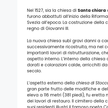
Nel 1527, sia la chiesa di
Santa chiara
furono abbattuti all’inizio della Riform
Svezia all’epoca. La costruzione della ch
regno di Giovanni III.
La nuova chiesa subì gravi danni a cau
successivamente ricostruita, ma nel co
importanti lavori di ristrutturazione,
aspetto interno. L’interno della chiesa
dorati e colorazioni calde, arricchiti d
secolo.
L’aspetto esterno della
chiesa di Stoc
gran parte frutto delle modifiche e delle
eleva a 116 metri (381 piedi), fu erett
dei lavori di restauro. Il cimitero della c
suoi residenti illustri il famoso poeta 