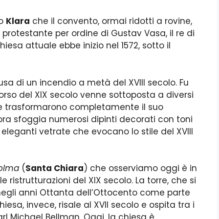
o
Klara
che il convento, ormai ridotti a rovine,
a protestante per ordine di Gustav Vasa, il re di
iesa attuale ebbe inizio nel 1572, sotto il
sa di un incendio a metà del XVIII secolo. Fu
rso del XIX secolo venne sottoposta a diversi
 che trasformarono completamente il suo
 ora sfoggia numerosi dipinti decorati con toni
a eleganti vetrate che evocano lo stile del XVIII
colma
(
Santa Chiara
) che osserviamo oggi è in
 ristrutturazioni del XIX secolo. La torre, che si
a negli anni Ottanta dell’Ottocento come parte
hiesa, invece, risale al XVII secolo e ospita tra i
Carl Michael Bellman. Oggi, la chiesa è