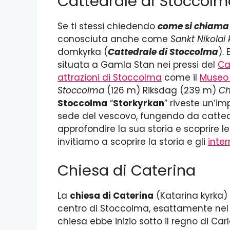
Cattedrale di Stoccolm
Se ti stessi chiedendo
come si chiama 
conosciuta anche come
Sankt Nikolai 
domkyrka (
Cattedrale di Stoccolma
).
situata a Gamla Stan nei pressi del
Ca
attrazioni di Stoccolma
come il
Museo 
Stoccolma
(126 m) Riksdag (239 m)
Ch
Stoccolma
“
Storkyrkan
” riveste un’im
sede del vescovo, fungendo da catted
approfondire la sua storia e scoprire le
invitiamo a scoprire la storia e gli
inter
Chiesa di Caterina
La
chiesa di Caterina
(Katarina kyrka) 
centro di Stoccolma, esattamente ne
chiesa ebbe inizio sotto il regno di Car