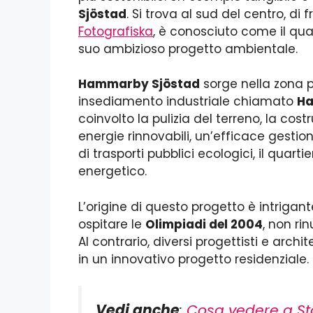
Sjöstad
. Si trova al sud del centro, di fr
Fotografiska
, è conosciuto come il qua
suo ambizioso progetto ambientale.
Hammarby Sjöstad
sorge nella zona
insediamento industriale chiamato
H
coinvolto la pulizia del terreno, la costr
energie rinnovabili, un’efficace gestion
di trasporti pubblici ecologici, il quart
energetico.
L’origine di questo progetto è intriga
ospitare le
Olimpiadi del 2004
, non ri
Al contrario, diversi progettisti e archi
in un innovativo progetto residenziale.
Vedi anche
:
Cosa vedere a St