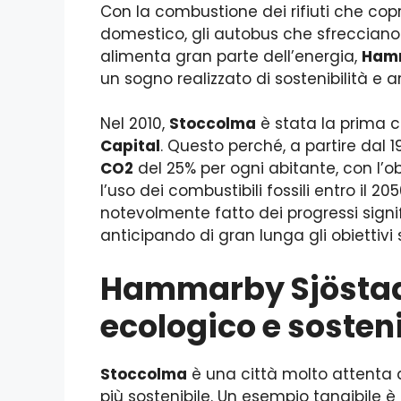
Con la combustione dei rifiuti che co
domestico, gli autobus che sfrecciano s
alimenta gran parte dell’energia,
Hamm
un sogno realizzato di sostenibilità e 
Nel 2010,
Stoccolma
è stata la prima ci
Capital
. Questo perché, a partire dal 19
CO2
del 25% per ogni abitante, con l’o
l’uso dei combustibili fossili entro il
notevolmente fatto dei progressi signif
anticipando di gran lunga gli obiettivi s
Hammarby Sjöstad,
ecologico e sosten
Stoccolma
è una città molto attenta 
più sostenibile. Un esempio tangibile 