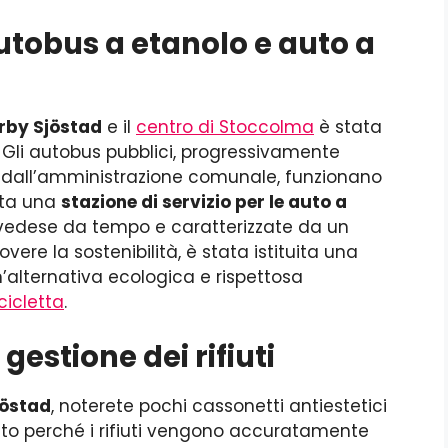
tobus a etanolo e auto a
by Sjöstad
e il
centro di Stoccolma
è stata
 Gli autobus pubblici, progressivamente
ci dall’amministrazione comunale, funzionano
zata una
stazione di servizio per le auto a
 svedese da tempo e caratterizzate da un
vere la sostenibilità, è stata istituita una
un’alternativa ecologica e rispettosa
cicletta
.
estione dei rifiuti
östad
, noterete pochi cassonetti antiestetici
sto perché i rifiuti vengono accuratamente