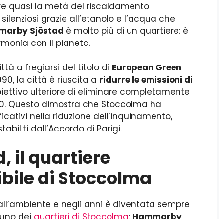
pre quasi la metà del riscaldamento
ilenziosi grazie all’etanolo e l’acqua che
arby Sjöstad
è molto più di un quartiere: è
armonia con il pianeta.
ttà a fregiarsi del titolo di
European Green
90, la città è riuscita a
ridurre le emissioni di
biettivo ulteriore di eliminare completamente
 2050. Questo dimostra che Stoccolma ha
icativi nella riduzione dell’inquinamento,
tabiliti dall’Accordo di Parigi.
 il quartiere
ibile di Stoccolma
all’ambiente e negli anni è diventata sempre
è uno dei
quartieri di Stoccolma
:
Hammarby