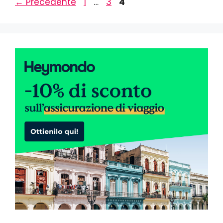
←
Precedente
1
…
3
4